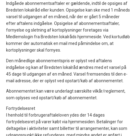
Indgåede abonnementsaftaler er gældende, indtil de opsiges af
Bredsten lokalråd eller kunden. Opsigelse kan ske med 1 måneds
varsel til udgangen af en måned, når der er gået 5 måneder
efter aftalens indgåelse. Opsigelse af abonnementsaftaler,
fornyelse og sletning af kortoplysninger foretages via
Medlemslogin fra Bredsten lokalråds hjemmeside. Ved kortudløb
kommer der automatisk en mail med påmindelse om, at
kortoplysninger skal fornyes.
Den månedlige abonnementspris er oplyst ved aftalens
indgåelse og kan af Bredsten lokalråd ændres med et varsel på
45 dage til udgangen af en måned. Varsel fremsendes til den e-
mail adresse, der er oplyst ved opstart/køb af abonnementet.
Abonnementet kan være underlagt særskilte vilkår/reglement,
som oplyses ved opstart/køb af abonnementet.
Fortrydelsesret
I henhold til forbrugeraftaleloven ydes der 14 dages
fortrydelsesret på varer købt via hjemmesiden. Betalinger for
deltagelse i aktiviteter samt billetter til arrangementer, kan som
udgangspunkt ikke refunderes, med mindre andet er anført i